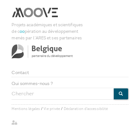
Projets académiques et scientifiques
de c
oo
pération au développement
menés par l'ARES et ses partenaires
Contact
Footer
Qui sommes-nous ?
Chercher
menu
CHERCHE
Mentions légales
/
Vie privée
/
Déclaration d'accessibilité
User
account