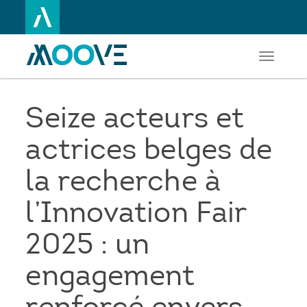
Toggle
Aller
navigati
au
contenu
principal
Seize acteurs et
actrices belges de
la recherche à
l’Innovation Fair
2025 : un
engagement