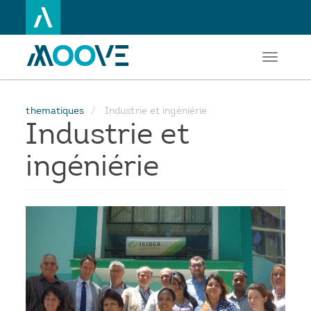
Toggle
Aller
navigati
au
contenu
principal
thematiques
Industrie et ingéniérie
Industrie et
ingéniérie