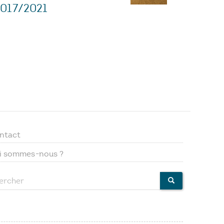
2017/2021
ntact
Footer
i sommes-nous ?
menu
ercher
CHERCHER