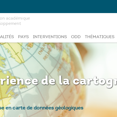
tion académique
veloppement
ALITÉS
PAYS
INTERVENTIONS
ODD
THÉMATIQUES
rience de la cartog
se en carte de données géologiques