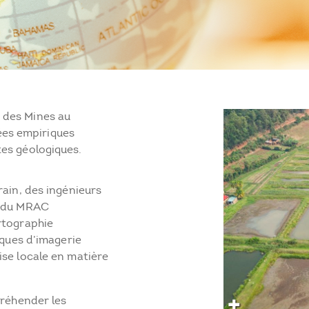
s des Mines au
ées empiriques
rtes géologiques.
rain, des ingénieurs
s du MRAC
rtographie
iques d’imagerie
ise locale en matière
préhender les