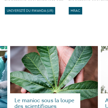
UNIVERSITÉ DU RWANDA (UR)
MRAC
A
Le manioc sous la loupe
U
des scientifiques