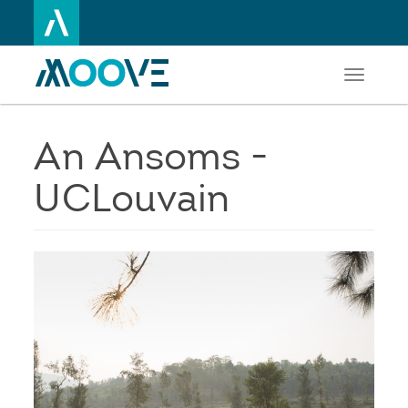
Toggle
Aller
navigati
au
contenu
principal
An Ansoms -
UCLouvain