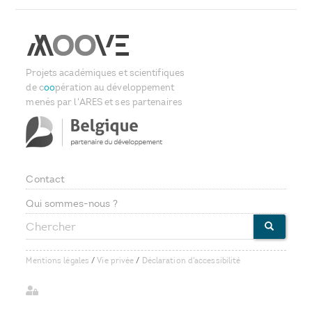
Projets académiques et scientifiques
de c
oo
pération au développement
menés par l'ARES et ses partenaires
Contact
Footer
Qui sommes-nous ?
Chercher
menu
CHERCHE
Mentions légales
/
Vie privée
/
Déclaration d'accessibilité
User