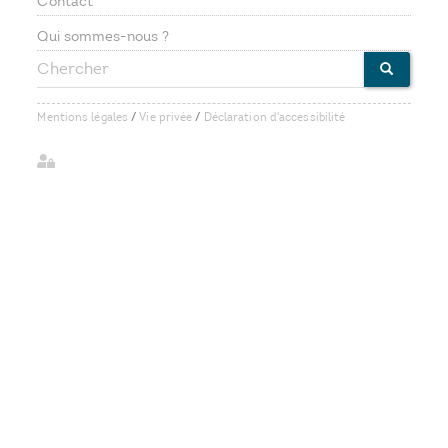
Contact
Footer
Qui sommes-nous ?
Chercher
menu
CHERCHE
Mentions légales
/
Vie privée
/
Déclaration d'accessibilité
User
account
menu