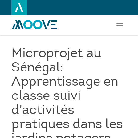
Toggle
Aller
navigati
au
contenu
principal
Microprojet au
Sénégal:
Apprentissage en
classe suivi
d'activités
pratiques dans les