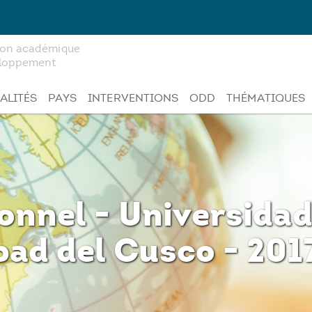
tion académique
veloppement
ALITÉS
PAYS
INTERVENTIONS
ODD
THÉMATIQUES
ionnel - Universida
bad del Cusco - 20