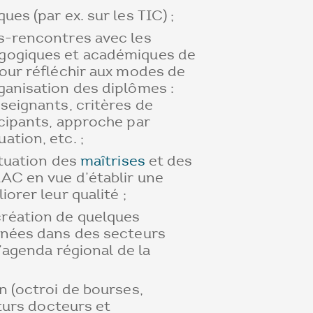
es (par ex. sur les TIC) ;
s-rencontres avec les
gogiques et académiques de
pour réfléchir aux modes de
ganisation des diplômes :
seignants, critères de
icipants, approche par
tion, etc. ;
ituation des
maîtrises
et des
AC en vue d’établir une
orer leur qualité ;
réation de quelques
nnées dans des secteurs
l’agenda régional de la
n (octroi de bourses,
uturs docteurs et