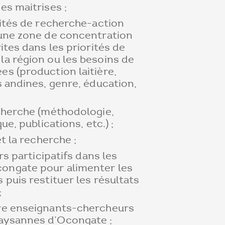
es maitrises ;
vités de recherche-action
une zone de concentration
ites dans les priorités de
a région ou les besoins de
s (production laitière,
 andines, genre, éducation,
cherche (méthodologie,
ue, publications, etc.) ;
t la recherche ;
rs participatifs dans les
ngate pour alimenter les
puis restituer les résultats
;
re enseignants-chercheurs
ysannes d’Ocongate ;