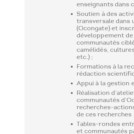
enseignants dans c
Soutien à des acti
transversale dans 
(Ocongate) et inscr
développement de l
communautés ciblée
camélidés, cultures
etc.) ;
Formations à la re
rédaction scientifiq
Appui à la gestion e
Réalisation d’atelie
communautés d’Oco
recherches-actions 
de ces recherches 
Tables-rondes ent
et communautés pa