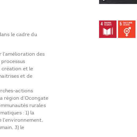
dans le cadre du
 l’amélioration des
 processus
création et le
itrises et de
erches-actions
 la région d’Ocongate
communautés rurales
atiques : 1) la
de l’environnement,
main, 3) le