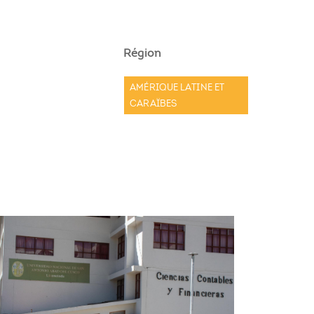
Région
AMÉRIQUE LATINE ET
CARAÏBES