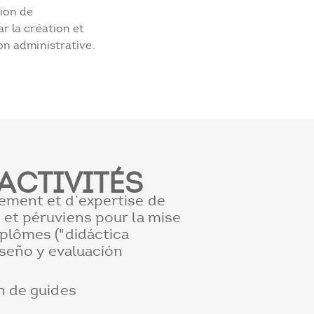
tion de
r la création et
on administrative.
ACTIVITÉS
ement et d’expertise de
 et péruviens pour la mise
iplômes ("didáctica
diseño y evaluación
n de guides