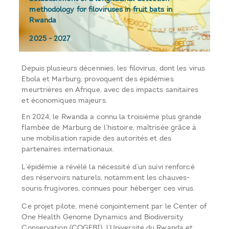
methodology for filoviruses in fruit bats in
Rwanda
2025
-
2027
Depuis plusieurs décennies, les filovirus, dont les virus
Ebola et Marburg, provoquent des épidémies
meurtrières en Afrique, avec des impacts sanitaires
et économiques majeurs.
En 2024, le Rwanda a connu la troisième plus grande
flambée de Marburg de l’histoire, maîtrisée grâce à
une mobilisation rapide des autorités et des
partenaires internationaux.
L’épidémie a révélé la nécessité d’un suivi renforcé
des réservoirs naturels, notamment les chauves-
souris frugivores, connues pour héberger ces virus.
Ce projet pilote, mené conjointement par le Center of
One Health Genome Dynamics and Biodiversity
Conservation (COGEBI), l’Université du Rwanda et