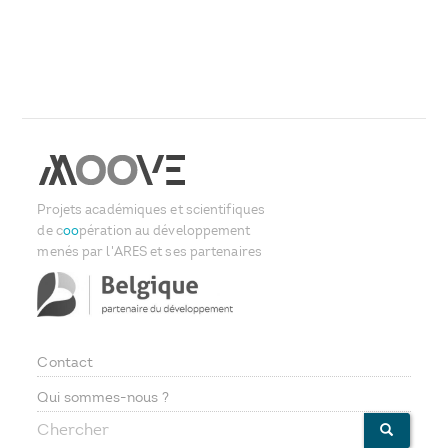
Projets académiques et scientifiques
de c
oo
pération au développement
menés par l'ARES et ses partenaires
Contact
Footer
Qui sommes-nous ?
Chercher
menu
CHERCHE