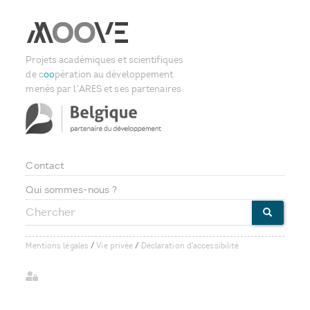
Projets académiques et scientifiques
de c
oo
pération au développement
menés par l'ARES et ses partenaires
Contact
Footer
Qui sommes-nous ?
Chercher
menu
CHERCHE
Mentions légales
/
Vie privée
/
Déclaration d'accessibilité
User
account