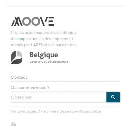
Projets académiques et scientifiques
de c
oo
pération au développement
menés par l'ARES et ses partenaires
Contact
Footer
Qui sommes-nous ?
Chercher
menu
CHERCHE
Mentions légales
/
Vie privée
/
Déclaration d'accessibilité
User