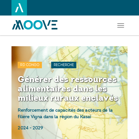
Toggle
Aller
navigati
au
contenu
principal
RD CONGO
RECHERCHE
Générer des ressources
alimentaires dans les
milieux ruraux enclavés
Renforcement de capacités des acteurs de la
filière Vigna dans la région du Kasaï
2024
-
2029