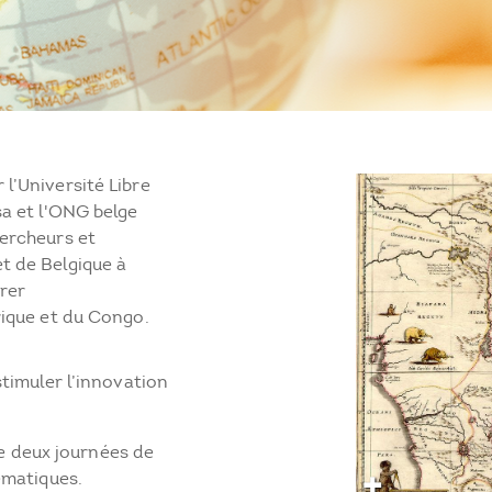
l’Université Libre
sa et l'ONG belge
hercheurs et
t de Belgique à
rer
rique et du Congo.
timuler l’innovation
de deux journées de
ématiques.