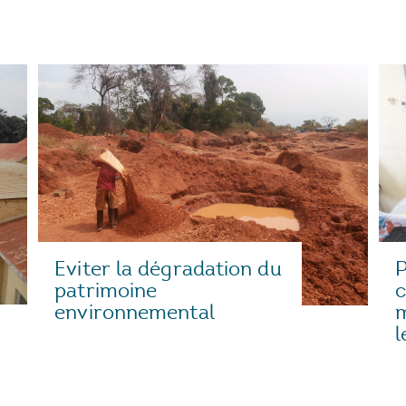
Eviter la dégradation du
P
patrimoine
environnemental
m
l