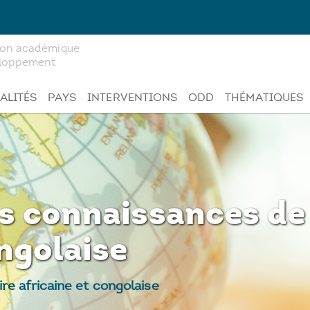
tion académique
veloppement
ALITÉS
PAYS
INTERVENTIONS
ODD
THÉMATIQUES
s connaissances de 
ongolaise
re africaine et congolaise