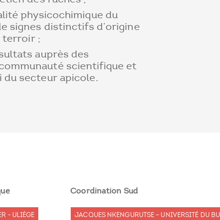
alité physicochimique du
e signes distinctifs d’origine
 terroir ;
sultats auprès des
 communauté scientifique et
i du secteur apicole.
que
Coordination Sud
R - ULIÈGE
JACQUES NKENGURUTSE – UNIVERSITÉ DU B