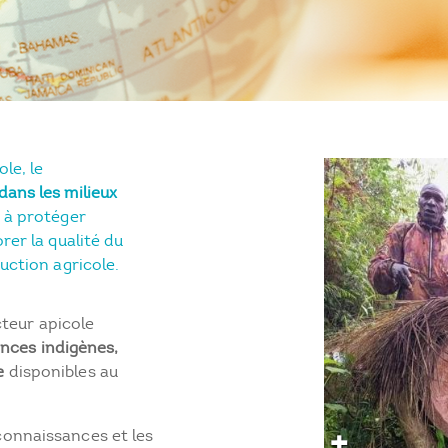
le, le
ans les milieux
 à protéger
rer la qualité du
uction agricole.
teur apicole
nces indigènes,
e
disponibles au
 connaissances et les