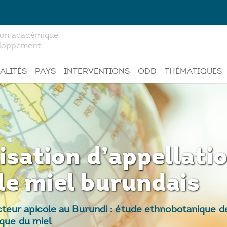
tion académique
veloppement
ALITÉS
PAYS
INTERVENTIONS
ODD
THÉMATIQUES
isation d’appellatio
le miel burundais
eur apicole au Burundi : étude ethnobotanique de
ique du miel