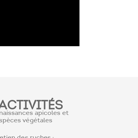
ACTIVITÉS
naissances apicoles et
espèces végétales
retien des ruches ;