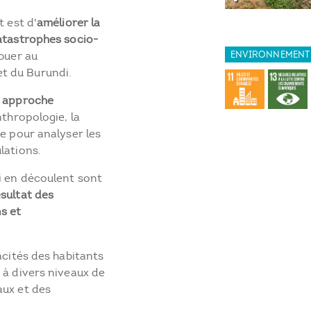
t est d'
améliorer la
catastrophes socio-
buer au
ENVIRONNEMENT
t du Burundi.
e
approche
thropologie, la
me pour analyser les
lations.
i en découlent sont
ésultat des
s et
acités des habitants
 à divers niveaux de
aux et des