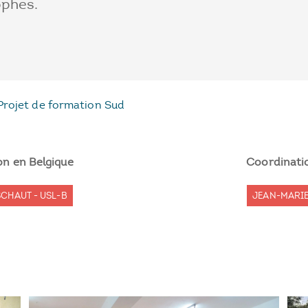
ophes.
Projet de formation Sud
on en Belgique
Coordinati
SCHAUT - USL-B
JEAN-MARI