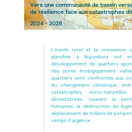
Vers une communauté de bassin versant 
de résilience face aux catastrophes di
2024
-
2028
L'exode rural et la croissance 
planifiée à Bujumbura ont e
développement de quartiers spo
des zones écologiquement vulné
quartiers sont confrontés aux c
du changement climatique, entr
catastrophes socio-naturelle
dévastatrices, causant la per
humaines, la destruction de loge
déplacement de milliers de person
camps d'urgence.