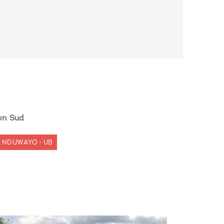
on Sud
E NDUWAYO - UB