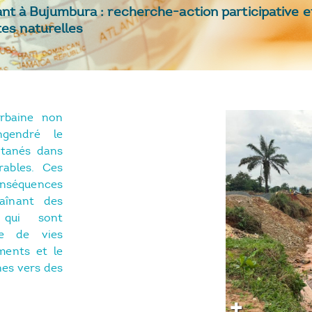
à Bujumbura : recherche-action participative et i
tes naturelles
urbaine non
ngendré le
ntanés dans
rables. Ces
onséquences
aînant des
s qui sont
te de vies
ments et le
nes vers des