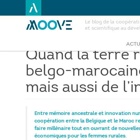
Le blog de la coopéra
et scientifique au dé
Aller
au
contenu
ACTU
Quand la terre r
principal
belgo-marocaine
mais aussi de l’
Entre mémoire ancestrale et innovation num
coopération entre la Belgique et le Maroc r
faire millénaire tout en ouvrant de nouvell
économiques pour les femmes rurales.