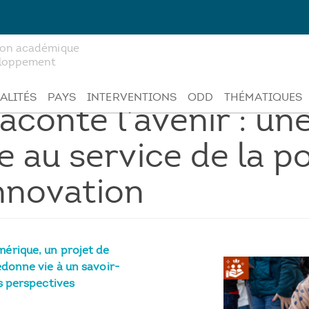
tion académique
veloppement
ALITÉS
PAYS
INTERVENTIONS
ODD
THÉMATIQUES
aconte l’avenir : u
 au service de la po
innovation
érique, un projet de
edonne vie à un savoir-
es perspectives