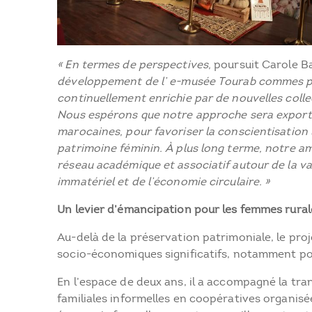
« En termes de perspectives,
poursuit Carole B
développement de l’ e-musée Tourab commes pla
continuellement enrichie par de nouvelles coll
Nous espérons que notre approche sera exportée
marocaines, pour favoriser la conscientisation l
patrimoine féminin. À plus long terme, notre a
réseau académique et associatif autour de la va
immatériel et de l’économie circulaire. »
Un levier d’émancipation pour les femmes rural
Au-delà de la préservation patrimoniale, le pro
socio-économiques significatifs, notamment po
En l’espace de deux ans, il a accompagné la tr
familiales informelles en coopératives organis