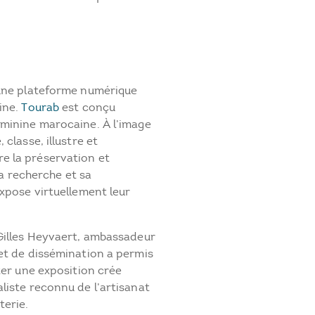
 une plateforme numérique
ine.
Tourab
est conçu
éminine marocaine. À l’image
classe, illustre et
e la préservation et
 la recherche et sa
xpose virtuellement leur
 Gilles Heyvaert, ambassadeur
et de dissémination a permis
ter une exposition crée
liste reconnu de l’artisanat
terie.