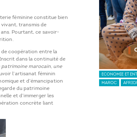
erie féminine constitue bien
e vivant, transmis de
ans. Pourtant, ce savoir-
ition.
e de coopération entre la
scrit dans la continuité de
e patrimoine marocain, une
oir l’artisanat féminin
ECONOMIE ET EN
nomique et d’émancipation
MAROC
AFRIQ
vegarde du patrimoine
nelle et d’immerger les
ération concrète liant