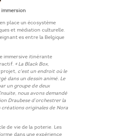
t immersion
s en place un écosystème
ues et médiation culturelle.
seignant·es entre la Belgique
e immersive itinérante
ractif.
« La Black Box,
 projet
, c'est un endroit où le
ergé dans un dessin animé. Le
 par un groupe de deux
 Ensuite, nous avons demandé
ion Draubese d’orchestrer la
s créations originales de Nora
le de vie de la poterie. Les
 forme dans une expérience