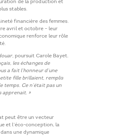
ration de la production et
lus stables.
aineté financière des femmes.
e avril et octobre – leur
conomique renforce leur rôle
té.
douar,
poursuit Carole Bayet
.
nçais, les échanges de
s a fait l’honneur d’une
ite fille brillaient, remplis
e temps. Ce n’était pas un
s apprenait. »
at peut être un vecteur
e et l’éco-conception, la
s dans une dynamique