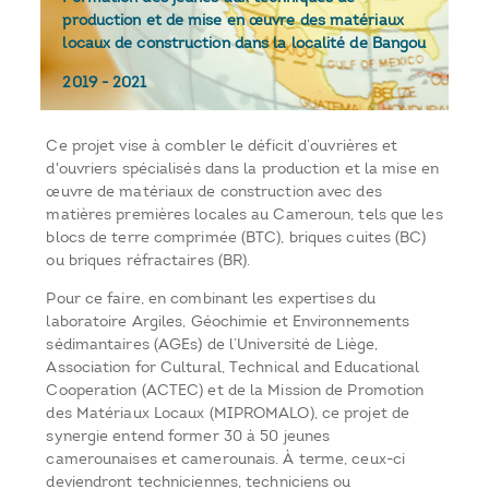
production et de mise en œuvre des matériaux
locaux de construction dans la localité de Bangou
2019
-
2021
Ce projet vise à combler le déficit d’ouvrières et
d'ouvriers spécialisés dans la production et la mise en
œuvre de matériaux de construction avec des
matières premières locales au Cameroun, tels que les
blocs de terre comprimée (BTC), briques cuites (BC)
ou briques réfractaires (BR).
Pour ce faire, en combinant les expertises du
laboratoire Argiles, Géochimie et Environnements
sédimantaires (AGEs) de l’Université de Liège,
Association for Cultural, Technical and Educational
Cooperation (ACTEC) et de la Mission de Promotion
des Matériaux Locaux (MIPROMALO), ce projet de
synergie entend former 30 à 50 jeunes
camerounaises et camerounais. À terme, ceux-ci
deviendront techniciennes, techniciens ou