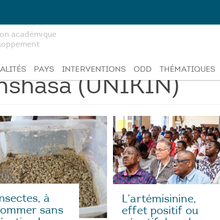
tion académique
veloppement
ALITÉS
PAYS
INTERVENTIONS
ODD
THÉMATIQUES
inshasa (UNIKIN)
insectes, à
L’artémisinine,
sommer sans
effet positif ou