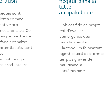
ration !
négatif dans la
lutte
antipaludique
sectes sont
dérés comme
rnative aux
L’objectif de ce projet
ines animales. Ce
est d’évaluer
t va permettre de
l’émergence des
faire connaître
résistances de
potentialités, tant
Plasmodium falciparum,
es
agent causal des formes
mmateurs que
les plus graves de
es producteurs.
paludisme, à
l’artémisinine.