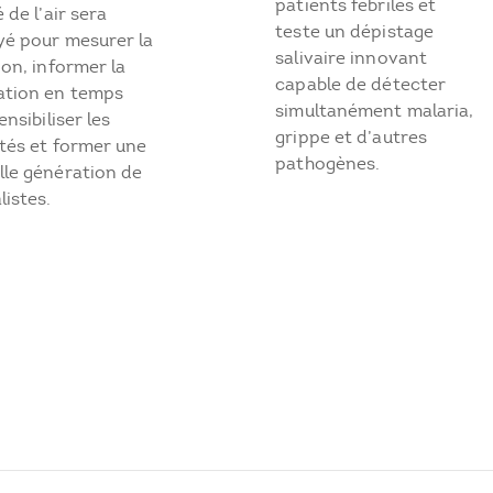
patients fébriles et
é de l’air sera
teste un dépistage
yé pour mesurer la
salivaire innovant
ion, informer la
capable de détecter
ation en temps
simultanément malaria,
ensibiliser les
grippe et d’autres
tés et former une
pathogènes.
lle génération de
listes.