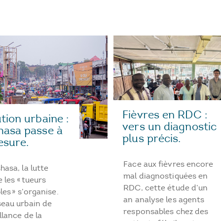
Fièvres en RDC :
tion urbaine :
vers un diagnostic
hasa passe à
plus précis.
esure.
Face aux fièvres encore
hasa, la lutte
mal diagnostiquées en
 les « tueurs
RDC, cette étude d’un
bles » s’organise.
an analyse les agents
seau urbain de
responsables chez des
llance de la