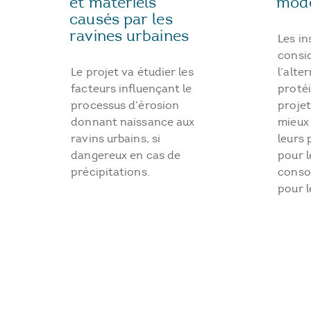
et matériels
modé
causés par les
ravines urbaines
Les in
consi
Le projet va étudier les
l’alte
facteurs influençant le
proté
processus d’érosion
proje
donnant naissance aux
mieux 
ravins urbains, si
leurs 
dangereux en cas de
pour l
précipitations.
conso
pour l