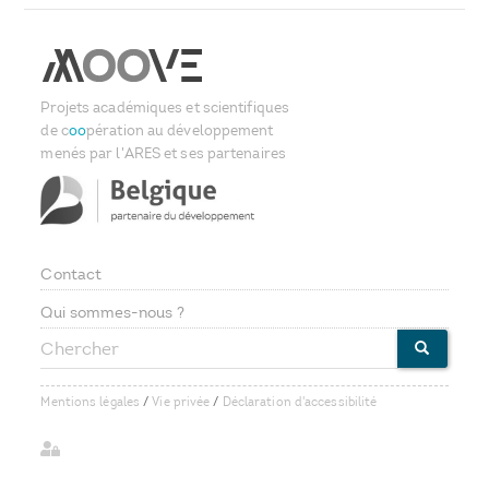
Projets académiques et scientifiques
de c
oo
pération au développement
menés par l'ARES et ses partenaires
Contact
Footer
Qui sommes-nous ?
Chercher
menu
CHERCHE
Mentions légales
/
Vie privée
/
Déclaration d'accessibilité
User