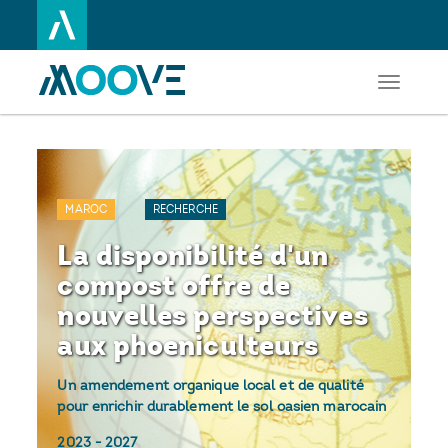
Toggle
Aller
navigati
au
contenu
principal
MAROC
RECHERCHE
La disponibilité d'un
compost offre de
nouvelles perspectives
aux phoeniculteurs
Un amendement organique local et de qualité
pour enrichir durablement le sol oasien marocain
2023
-
2027