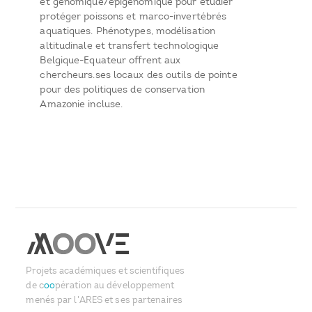
et génomique/épigénomique pour étudier
protéger poissons et marco-invertébrés
aquatiques. Phénotypes, modélisation
altitudinale et transfert technologique
Belgique-Equateur offrent aux
chercheurs.ses locaux des outils de pointe
pour des politiques de conservation
Amazonie incluse.
Projets académiques et scientifiques
de c
oo
pération au développement
menés par l'ARES et ses partenaires