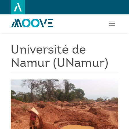
Toggle
Aller
navigati
au
contenu
principal
Université de
Namur (UNamur)