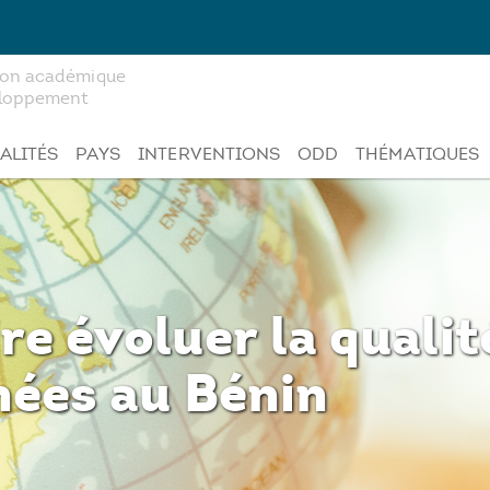
tion académique
veloppement
ALITÉS
PAYS
INTERVENTIONS
ODD
THÉMATIQUES
re évoluer la quali
inées au Bénin