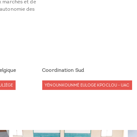
ux marchés et de
l’autonomie des
elgique
Coordination Sud
ULIÈGE
YÉNOUNKOUNMÈ EULOGE KPOCLOU - UAC