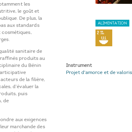
notamment les
tritive, le goût et
ublique. De plus, la
ALIMENTATION
pas aux standards
et cosmétiques,
rges.
qualité sanitaire de
 raffinés produits au
ciplinaire du Bénin
Instrument
articipative
Projet d'amorce et de valori
cteurs de la filière,
cales, d’évaluer la
roduits, puis
, de
pondre aux exigences
aleur marchande des