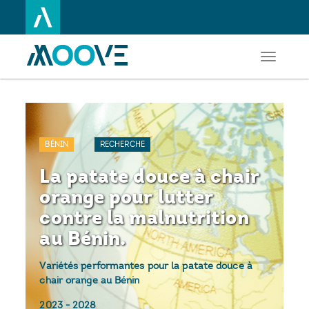
Toggle
Aller
navigati
au
contenu
principal
BÉNIN
RECHERCHE
La patate douce à chair
orange pour lutter
contre la malnutrition
au Bénin.
Variétés performantes pour la patate douce à
chair orange au Bénin
2023
-
2028