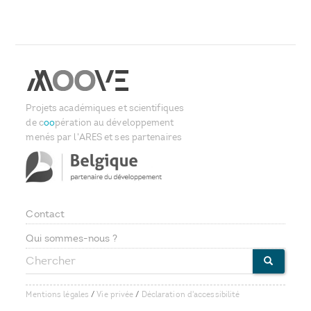
Projets académiques et scientifiques
de c
oo
pération au développement
menés par l'ARES et ses partenaires
Contact
Footer
Qui sommes-nous ?
Chercher
menu
CHERCHE
Mentions légales
/
Vie privée
/
Déclaration d'accessibilité