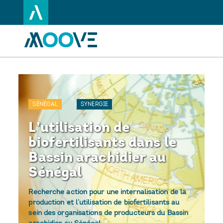
Aller
au
contenu
principal
SÉNÉGAL
SYNERGIE
L’utilisation de
biofertilisants dans le
Bassin arachidier au
Sénégal
Recherche action pour une internalisation de la
production et l’utilisation de biofertilisants au
sein des organisations de producteurs du Bassin