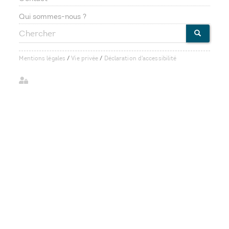
Footer
Qui sommes-nous ?
Chercher
menu
CHERCHE
Mentions légales
/
Vie privée
/
Déclaration d'accessibilité
User
account
menu