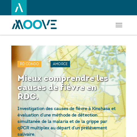
Toggle
Aller
navigati
au
contenu
principal
RD CONGO
AMORCE
Mieux comprendre les
causes de fièvre en
RDC.
Investigation des causes de fièvre à Kinshasa et
évaluation d’une méthode de détection
simultanée de la malaria et de la grippe par
qPCR multiplex au départ d’un prélèvement
salivaire.