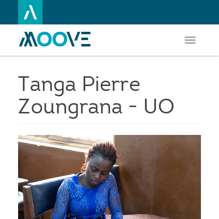
Toggle
Aller
navigati
au
contenu
principal
Tanga Pierre
Zoungrana - UO