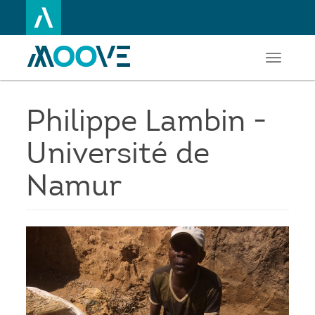
Toggle
Aller
navigati
au
contenu
principal
Philippe Lambin -
Université de
Namur