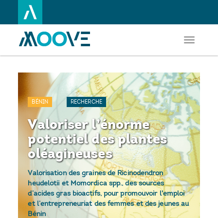
Toggle
Aller
navigati
au
contenu
principal
BÉNIN
RECHERCHE
Valoriser l’énorme
potentiel des plantes
oléagineuses
Valorisation des graines de Ricinodendron
heudelotii et Momordica spp., des sources
d’acides gras bioactifs, pour promouvoir l'emploi
et l’entrepreneuriat des femmes et des jeunes au
Bénin