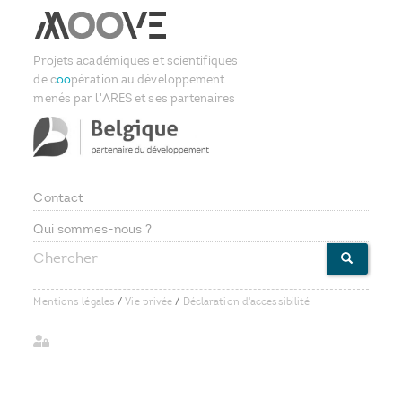
Projets académiques et scientifiques
de c
oo
pération au développement
menés par l'ARES et ses partenaires
Contact
Footer
Qui sommes-nous ?
Chercher
menu
CHERCHE
Mentions légales
/
Vie privée
/
Déclaration d'accessibilité
User
account