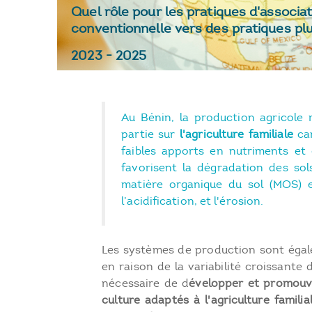
Quel rôle pour les pratiques d'associat
conventionnelle vers des pratiques plu
2023
-
2025
Au Bénin, la production agricole
partie sur
l'agriculture familiale
car
faibles apports en nutriments et 
favorisent la dégradation des sol
matière organique du sol (MOS) 
l’acidification, et l'érosion.
Les systèmes de production sont éga
en raison de la variabilité croissante 
nécessaire de d
évelopper et promouv
culture adaptés à l'agriculture familia