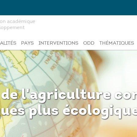
tion académique
veloppement
ALITÉS
PAYS
INTERVENTIONS
ODD
THÉMATIQUES
 de l'agriculture co
ques plus écologique