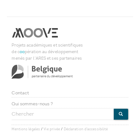
Projets académiques et scientifiques
de c
oo
pération au développement
menés par l'ARES et ses partenaires
Contact
Footer
Qui sommes-nous ?
Chercher
menu
CHERCHE
Mentions légales
/
Vie privée
/
Déclaration d'accessibilité