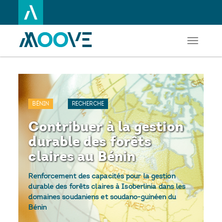
Toggle
Aller
navigati
au
contenu
principal
BÉNIN
RECHERCHE
Contribuer à la gestion
durable des forêts
claires au Bénin
Renforcement des capacités pour la gestion
durable des forêts claires à Isoberlinia dans les
domaines soudaniens et soudano-guinéen du
Bénin