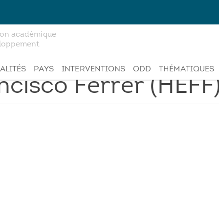
tion académique
veloppement
ALITÉS
PAYS
INTERVENTIONS
ODD
THÉMATIQUES
ncisco Ferrer (HEFF