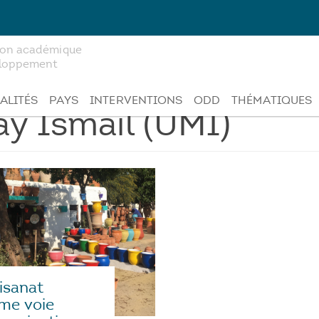
tion académique
veloppement
ALITÉS
PAYS
INTERVENTIONS
ODD
THÉMATIQUES
ay Ismail (UMI)
tisanat
me voie