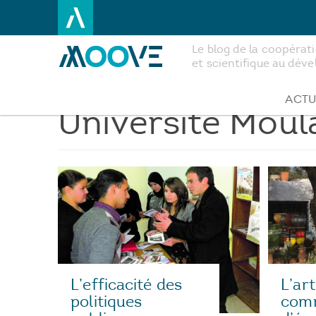
Le blog de la coopéra
et scientifique au dé
Aller
au
contenu
ACTU
Université Moul
principal
L’efficacité des
L’ar
politiques
com