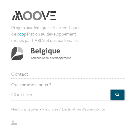
Projets académiques et scientifiques
de c
oo
pération au développement
menés par l'ARES et ses partenaires
Contact
Footer
Qui sommes-nous ?
Chercher
menu
CHERCHE
Mentions légales
/
Vie privée
/
Déclaration d'accessibilité
User