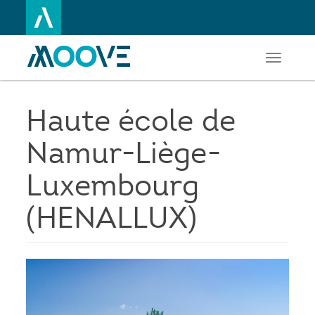
Toggle
Aller
navigati
au
contenu
principal
Haute école de
Namur-Liège-
Luxembourg
(HENALLUX)