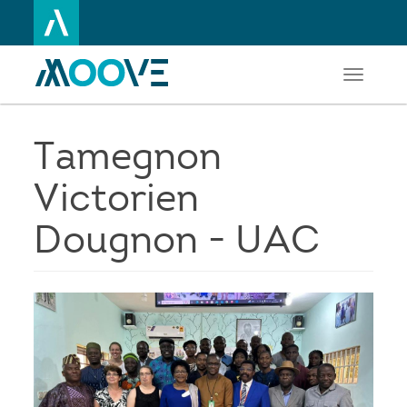
Toggle
Aller
navigati
au
contenu
principal
Tamegnon
Victorien
Dougnon - UAC