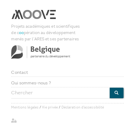
Projets académiques et scientifiques
de c
oo
pération au développement
menés par l'ARES et ses partenaires
Contact
Footer
Qui sommes-nous ?
Chercher
menu
CHERCHE
Mentions légales
/
Vie privée
/
Déclaration d'accessibilité
User
account