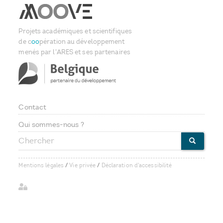
Projets académiques et scientifiques
de c
oo
pération au développement
menés par l'ARES et ses partenaires
Contact
Footer
Qui sommes-nous ?
Chercher
menu
CHERCHE
Mentions légales
/
Vie privée
/
Déclaration d'accessibilité
User
account