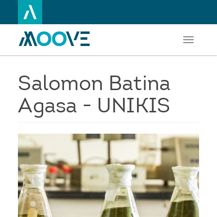
Toggle
Aller
navigati
au
contenu
principal
Salomon Batina
Agasa - UNIKIS