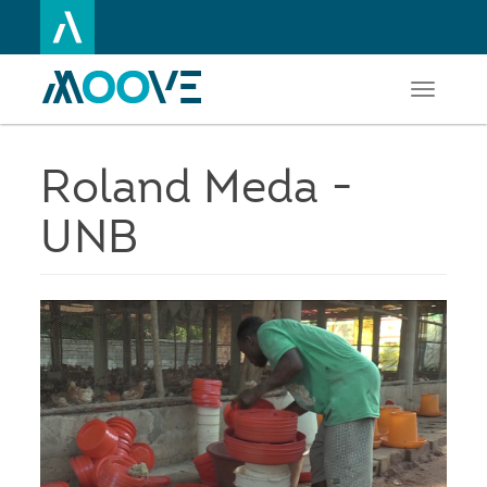
Toggle
Aller
navigati
au
contenu
principal
Roland Meda -
UNB