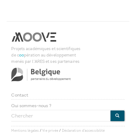
Projets académiques et scientifiques
de c
oo
pération au développement
menés par l'ARES et ses partenaires
Contact
Footer
Qui sommes-nous ?
Chercher
menu
CHERCHE
Mentions légales
/
Vie privée
/
Déclaration d'accessibilité