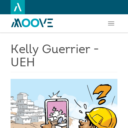
Toggle
Aller
navigati
au
contenu
principal
Kelly Guerrier -
UEH