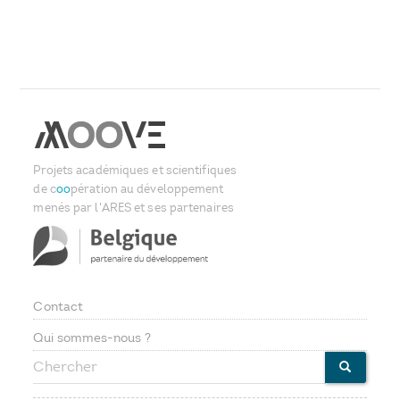
Projets académiques et scientifiques
de c
oo
pération au développement
menés par l'ARES et ses partenaires
Contact
Footer
Qui sommes-nous ?
Chercher
menu
CHERCHE