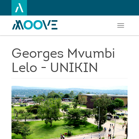
Toggle
Aller
navigati
au
contenu
principal
Georges Mvumbi
Lelo - UNIKIN