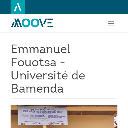
Toggle
Aller
navigati
au
contenu
principal
Emmanuel
Fouotsa -
Université de
Bamenda