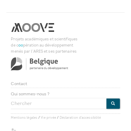
Projets académiques et scientifiques
de c
oo
pération au développement
menés par l'ARES et ses partenaires
Contact
Footer
Qui sommes-nous ?
Chercher
menu
CHERCHE
Mentions légales
/
Vie privée
/
Déclaration d'accessibilité
User