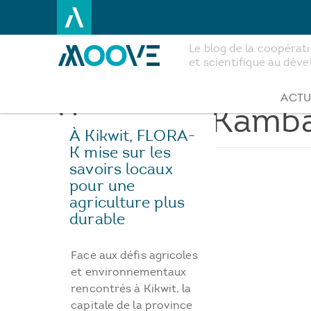
Le blog de la coopéra
et scientifique au dé
Aller
au
contenu
ACTU
Bienvenu Kambas
principal
À Kikwit, FLORA-
K mise sur les
savoirs locaux
pour une
agriculture plus
durable
Face aux défis agricoles
et environnementaux
rencontrés à Kikwit, la
capitale de la province