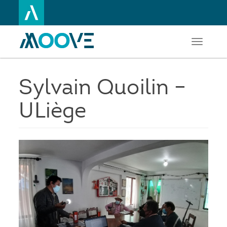
Toggle
Aller
navigati
au
contenu
principal
Sylvain Quoilin –
ULiège