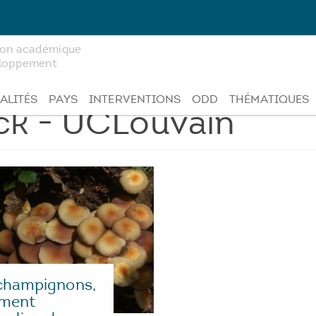
tion académique
veloppement
ALITÉS
PAYS
INTERVENTIONS
ODD
THÉMATIQUES
ck - UCLouvain
champignons,
ment