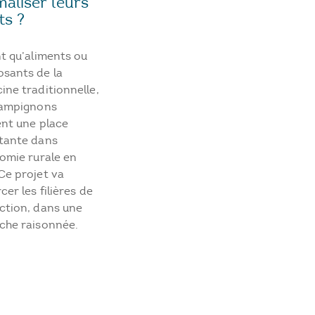
maliser leurs
ts ?
t qu’aliments ou
sants de la
ne traditionnelle,
hampignons
ent une place
tante dans
omie rurale en
Ce projet va
cer les filières de
ction, dans une
che raisonnée.