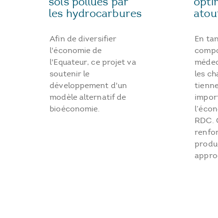
sols pollués par
opti
les hydrocarbures
atou
Afin de diversifier
En tan
l'économie de
compo
l'Equateur, ce projet va
médeci
soutenir le
les c
développement d'un
tienn
modèle alternatif de
impor
bioéconomie.
l’écon
RDC. 
renfor
produ
appro