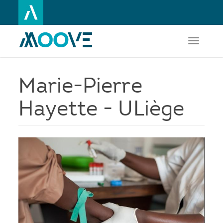
Toggle
Aller
navigati
au
contenu
principal
Marie-Pierre
Hayette - ULiège