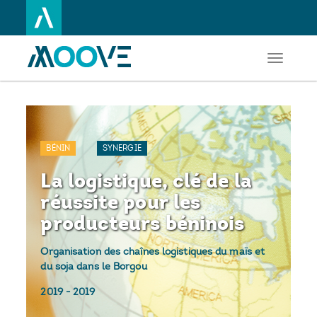
Toggle
Aller
navigati
au
contenu
principal
BÉNIN
SYNERGIE
La logistique, clé de la
réussite pour les
producteurs béninois
Organisation des chaînes logistiques du maïs et
du soja dans le Borgou
2019
-
2019