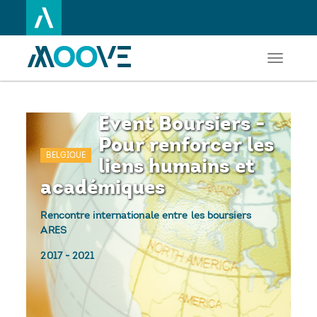
Toggle
Aller
navigati
au
contenu
principal
Event Boursiers -
Pour renforcer les
BELGIQUE
liens humains et
académiques
Rencontre internationale entre les boursiers
ARES
2017
-
2021