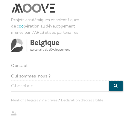
Projets académiques et scientifiques
de c
oo
pération au développement
menés par l'ARES et ses partenaires
Contact
Footer
Qui sommes-nous ?
Chercher
menu
CHERCHE
Mentions légales
/
Vie privée
/
Déclaration d'accessibilité
User
account