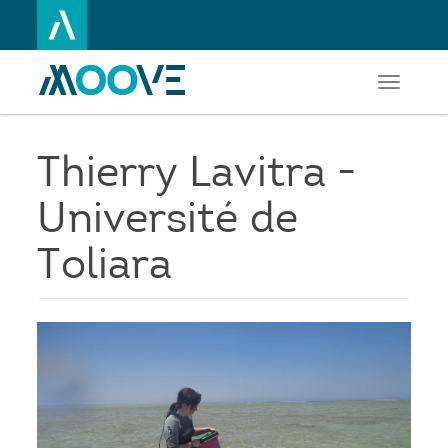
Toggle
Aller
navigati
au
contenu
principal
Thierry Lavitra -
Université de
Toliara