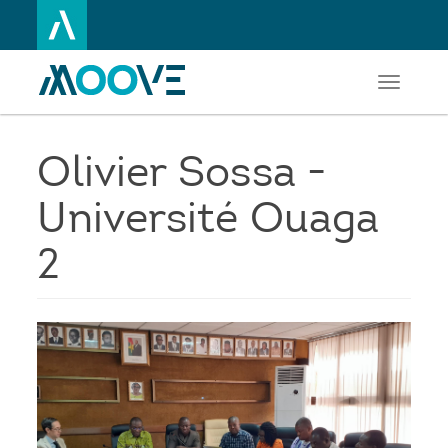
Toggle
Aller
navigati
au
contenu
principal
Olivier Sossa -
Université Ouaga
2