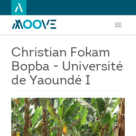
Toggle
Aller
navigati
au
contenu
principal
Christian Fokam
Bopba - Université
de Yaoundé I