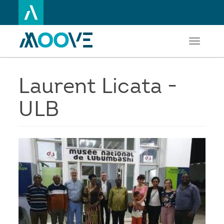
Toggle
Aller
navigati
au
contenu
principal
Laurent Licata -
ULB