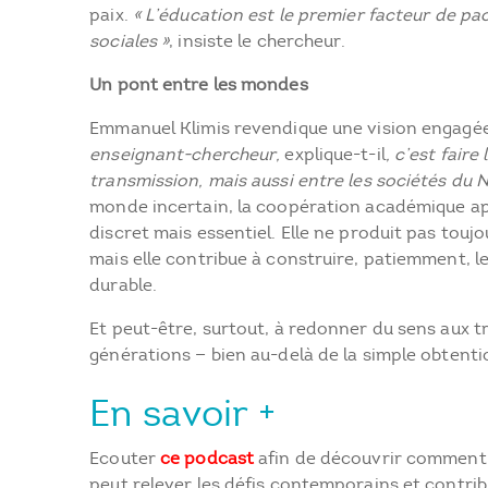
paix.
« L’éducation est le premier facteur de pac
sociales »
, insiste le chercheur.
Un pont entre les mondes
Emmanuel Klimis revendique une vision engagé
enseignant-chercheur,
explique-t-il
, c’est faire
transmission, mais aussi entre les sociétés du N
monde incertain, la coopération académique ap
discret mais essentiel. Elle ne produit pas touj
mais elle contribue à construire, patiemment, le
durable.
Et peut-être, surtout, à redonner du sens aux t
générations — bien au-delà de la simple obtenti
En savoir +
Ecouter
ce podcast
afin de découvrir comment 
peut relever les défis contemporains et contrib