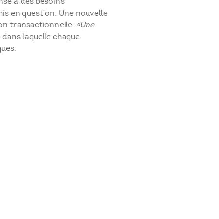
nse à des besoins
is en question. Une nouvelle
ion transactionnelle.
«Une
 dans laquelle chaque
ques.