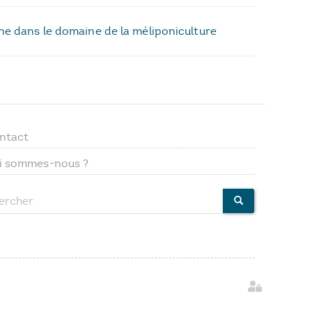
nne dans le domaine de la méliponiculture
ntact
Footer
i sommes-nous ?
menu
ercher
CHERCHER