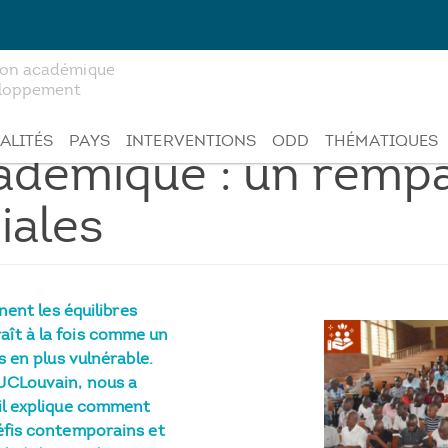
tion académique
veloppement
ALITÉS
PAYS
INTERVENTIONS
ODD
THÉMATIQUES
démique : un rempar
iales
nent les équilibres
ît à la fois comme un
s en plus vulnérable.
’UCLouvain, nous a
 il explique comment
éfis contemporains et