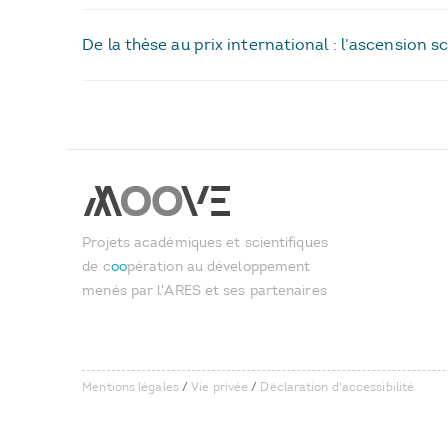
De la thèse au prix international : l’ascension
Projets académiques et scientifiques
de c
oo
pération au développement
menés par l'ARES et ses partenaires
Mentions légales
/
Vie privée
/
Déclaration d'accessibilité
User