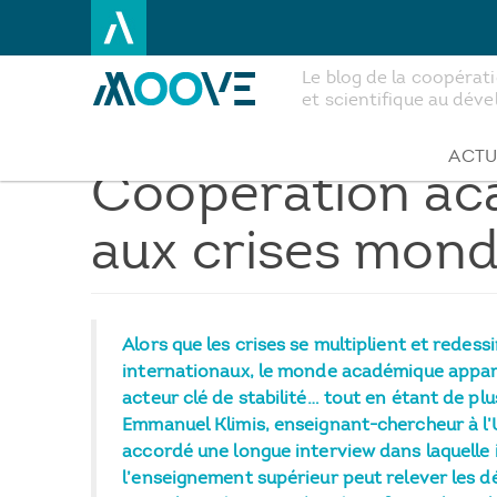
Le blog de la coopéra
et scientifique au dé
Aller
au
contenu
ACTU
Coopération aca
principal
aux crises mond
Alors que les crises se multiplient et redessi
internationaux, le monde académique appara
acteur clé de stabilité… tout en étant de plu
Emmanuel Klimis, enseignant-chercheur à l
accordé une longue interview dans laquelle
l’enseignement supérieur peut relever les d