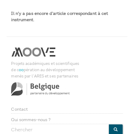
Il n'y a pas encore d'article correspondant à cet
instrument.
Projets académiques et scientifiques
de c
oo
pération au développement
menés par l'ARES et ses partenaires
Contact
Footer
Qui sommes-nous ?
Chercher
CHERCHE